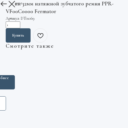
Ролик 32мм натяжной зубчатого ремня PPR-
Вернуться назад
VF00C0000 Fermator
Артикул:
DT01069
Купить
Смотрите также
томатических
бнее
ект)
2
ann
переключатель