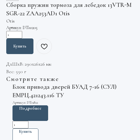
Сборка пружин тормоза для лебедок 13VTR-M
SGR-22 ZAA253AD1 Otis
Otis
Артикул:
DT00205
Купить
ДxШxВ: 290x26x26 мм
Вес: 550 г
Смотрите также
Блок привода дверей БУАД 7-16 (СУЛ)
ЕМРЦ.421243.116 ТУ
Артикул:
DT01812
Подробнее
Купить