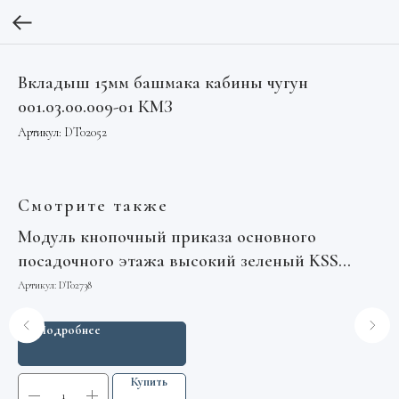
Вкладыш 15мм башмака кабины чугун
001.03.00.009-01 КМЗ
Артикул:
DT02052
Смотрите также
Модуль кнопочный приказа основного
Ре
посадочного этажа высокий зеленый KSS
Арт
KM804343G10 Kone
Артикул:
DT02738
Подробнее
Купить