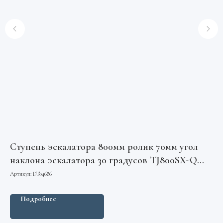
Ступень эскалатора 800мм ролик 70мм угол
наклона эскалатора 30 градусов TJ800SX-Q
SJEC
Артикул:
DT04686
Подробнее