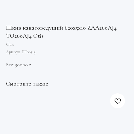
Шкив канатоведущий 620х5х10 ZAA260AJ4
TO260AJ4 Otis
Otis
Артикул:
DT00315
Вес: 50000 г
Смотрите также
-4И
П
Арт