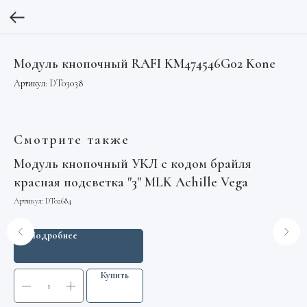
Модуль кнопочный RAFI KM474546G02 Kone
Артикул:
DT03038
Смотрите также
0
Модуль кнопочный УКЛ с кодом брайля
Па
красная подсветка "3" MLK Achille Vega
С
Артикул:
DT02684
Арт
Подробнее
Купить