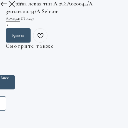
Отводка левая тип A 2C1A020044/A
Вернуться назад
3201.02.00.44/A Selcom
Артикул:
DT01277
Купить
Смотрите также
к
овеса
бнее
ler