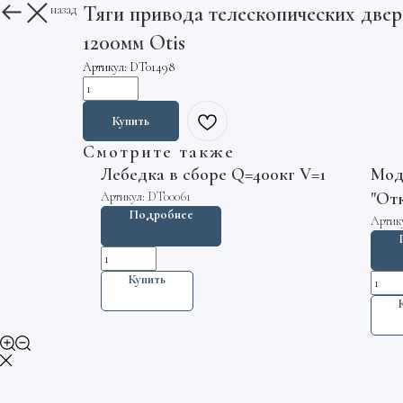
Тяги привода телескопических дв
Вернуться назад
1200мм Otis
Артикул:
DT01498
Купить
Смотрите также
Лебедка в сборе Q=400кг V=1
Мод
"От
Артикул:
DT00061
Подробнее
сер
Артик
кра
Kon
Купить