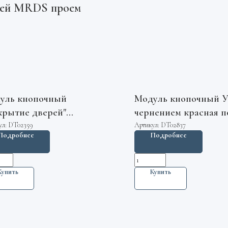
ерей MRDS проем
уль кнопочный
Модуль кнопочный У
крытие дверей"
чернением красная п
ебристый квадратный
шрифт Брайля "10" С
ул:
DT02359
Артикул:
DT02837
Подробнее
Подробнее
сная подсветка KDS50
ВК-33-5Б
e
Купить
Купить