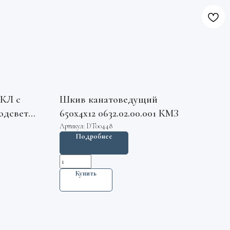
КЛ с
Шкив канатоведущий
одсветка
650х4х12 0632.02.00.001 КМЗ
хема №2
Артикул:
DT00448
Подробнее
Купить