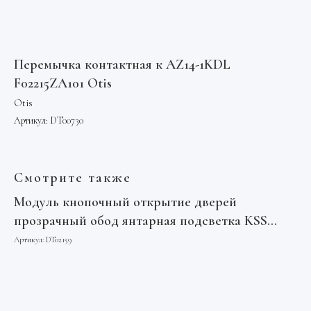
Перемычка контактная к AZ14-1KDL
F02215ZA101 Otis
Otis
Артикул:
DT00730
Смотрите также
Модуль кнопочный открытие дверей
Ко
прозрачный обод янтарная подсветка KSS
Арт
F2KKIB KM804343G05 Kone
Артикул:
DT02159