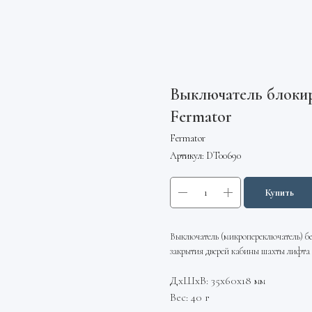
Выключатель блоки
Fermator
Fermator
Артикул:
DT00690
Купить
Выключатель (микропереключатель) б
закрытия дверей кабины шахты лифта
ДxШxВ: 35x60x18 мм
Вес: 40 г