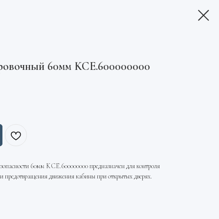
ровочный 60мм KCE.600000000
езопасности 60мм KCE.600000000 предназначен для контроля
 и предотвращения движения кабины при открытых дверях.