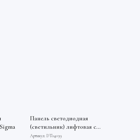
и
Панель светодиодная
 Sigma
(светильник) лифтовая с
функцией автономного
Артикул:
DT04039