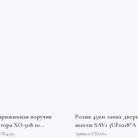
прижимная поручня
Ролик 45мм замка двер
тора XO-508 10
шахты SAV1 3UF0218*A
ов XAA332X5 Otis
DT04795
Артикул:
DT00763