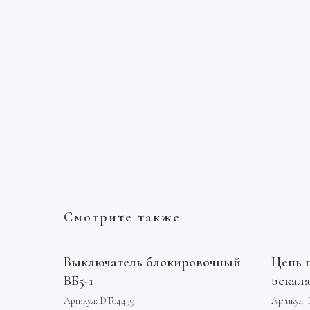
Смотрите также
Выключатель блокировочный
Цепь 
ВБ5-1
эскала
ролик
Артикул:
DT04439
Артикул: