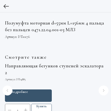
Полумуфта моторная d=55мм L=156мм 4 пальца
без пальцев 0471.22.04.001-03 МЛЗ
Артикул:
DT00176
Смотрите также
Направляющая бегунков ступеней эскалатора
Шк
2
Mo
Артикул:
DT04885
Арт
Подробнее
Купить