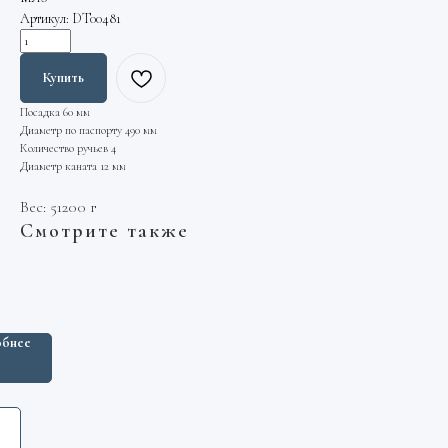
Артикул:
DT00481
Купить
Посадка 60 мм
Диаметр по паспорту 490 мм
Количество ручьев 4
Диаметр каната 12 мм
Вес: 51200 г
Смотрите также
ка
омагнита
а
02.22.100-
бнее