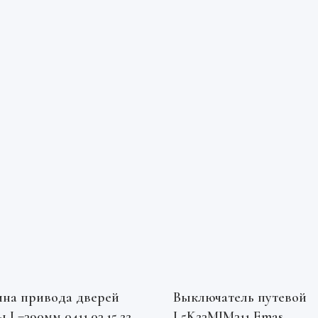
на привода дверей
Выключатель путевой
 L=390мм 0411.03.15.220-
L5K23MIM311 Emas