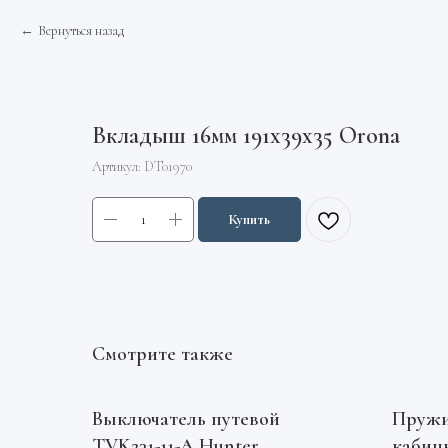
Вернуться назад
Вкладыш 16мм 191х39х35 Orona
Артикул:
DT01970
Купить
Смотрите также
Выключатель путевой
Пружи
TVK231-11-A Hunter
кабины