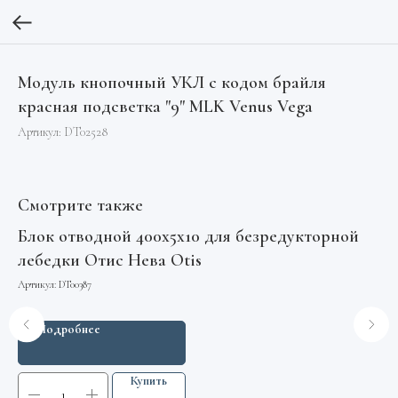
Модуль кнопочный УКЛ с кодом брайля
красная подсветка "9" MLK Venus Vega
Артикул:
DT02528
Смотрите также
Блок отводной 400х5х10 для безредукторной
Кл
лебедки Отис Нева Otis
кл
Артикул:
DT00387
Арт
Подробнее
Купить