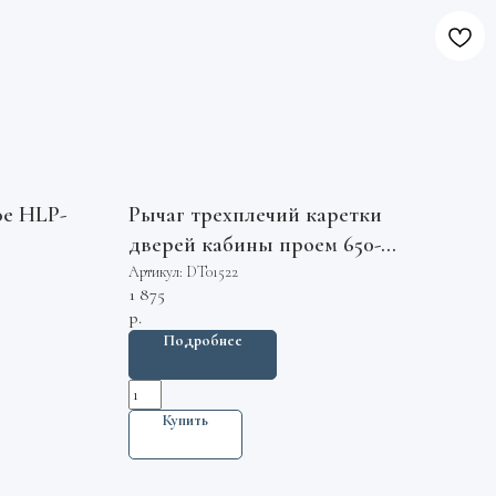
ое HLP-
Рычаг трехплечий каретки
дверей кабины проем 650-
1200мм 1021К.03.10.240 ЩЛЗ
Артикул:
DT01522
1 875
р.
Подробнее
Купить