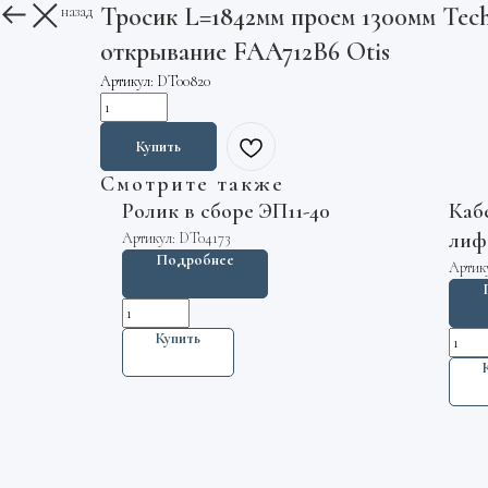
Тросик L=1842мм проем 1300мм Tech
Вернуться назад
открывание FAA712B6 Otis
Артикул:
DT00820
Купить
Смотрите также
Ролик в сборе ЭП11-40
Каб
лиф
Артикул:
DT04173
Подробнее
Артик
Купить