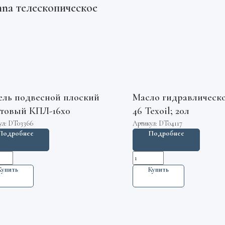
na телескопическое
ель подвесной плоский
Масло гидравлическ
товый КПЛ-16х0
46 Texoil; 20л
ул:
DT03366
Артикул:
DT04117
Подробнее
Подробнее
Купить
Купить