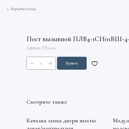
Вернуться назад
Пост вызывной ПЛВ4-1СН01ВШ-4-
Артикул:
DT03029
Купить
Смотрите также
Качалка замка двери шахты
Модул
левая/центральная
подсв