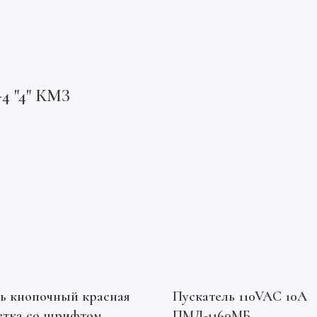
4 "4" КМЗ
ь кнопочный красная
Пускатель 110VAC 10А
етка со шрифтом
ПМЛ-1160МБ