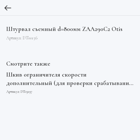
Штурвал съемный d=800мм ZAA290C2 Otis
Артикул:
DT00136
Смотрите также
Шкив ограничителя скорости
дополнительный (для проверки срабатывания)
пластиковый на скорость 0
Артикул:
DT03297