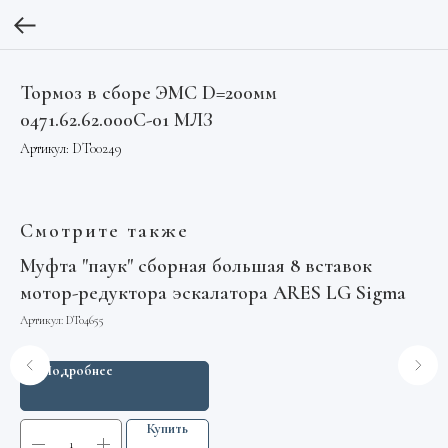
Тормоз в сборе ЭМС D=200мм
0471.62.62.000С-01 МЛЗ
Артикул:
DT00249
Смотрите также
Муфта "паук" сборная большая 8 вставок
Ба
мотор-редуктора эскалатора ARES LG Sigma
Арт
Артикул:
DT04655
Подробнее
Купить