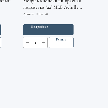
равый
Модуль кнопочный красная
подсветка "22" MLB Achille
Vega
Артикул:
DT02928
Подробнее
Купить