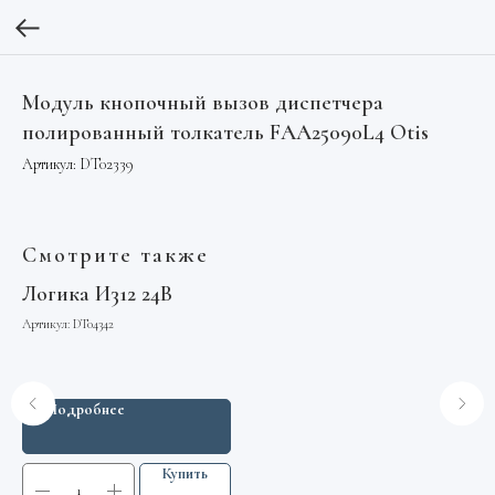
Модуль кнопочный вызов диспетчера
полированный толкатель FAA25090L4 Otis
Артикул:
DT02339
Смотрите также
Логика И312 24В
За
FA
Артикул:
DT04342
Арт
Подробнее
Купить