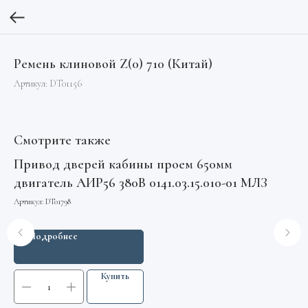
Ремень клиновой Z(0) 710 (Китай)
Артикул:
DT01156
Смотрите также
Привод дверей кабины проем 650мм
К
двигатель АИР56 380В 0141.03.15.010-01 МЛЗ
Sc
Артикул:
DT01798
Арт
Подробнее
Купить