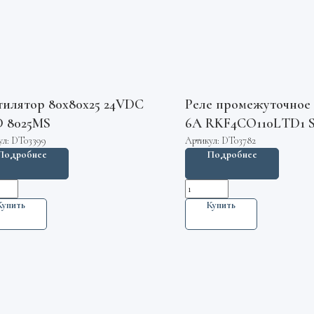
тилятор 80х80х25 24VDC
Реле промежуточное
 8025MS
6А RKF4CO110LTD1 S
ул:
DT03399
Артикул:
DT03782
Подробнее
Подробнее
Купить
Купить