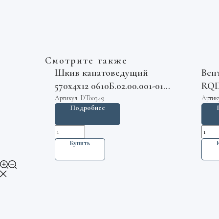
Смотрите также
Шкив канатоведущий
Вен
570х4х12 0610Б.02.00.001-01
RQD
МЛЗ
Артикул:
DT00349
Артик
Подробнее
Купить